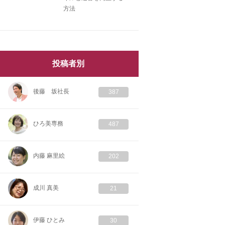
方法
投稿者別
後藤 坂社長
387
ひろ美専務
487
内藤 麻里絵
202
成川 真美
21
伊藤 ひとみ
30