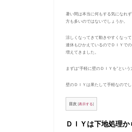
暑い間は本当に何もする気になれず
方も多いのではないでしょうか。
涼しくなってきて動きやすくなって
連休もひかえているのでＤＩＹでの
増えてきました。
まずは“手軽に壁のＤＩＹを”とい
壁のＤＩＹは果たして手軽なのでし
目次
[
表示する
]
ＤＩＹは下地処理か