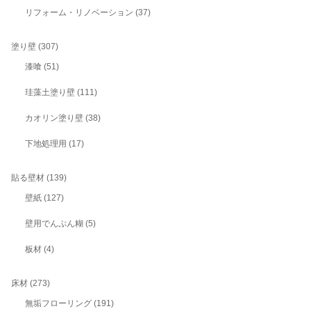
リフォーム・リノベーション
(37)
塗り壁
(307)
漆喰
(51)
珪藻土塗り壁
(111)
カオリン塗り壁
(38)
下地処理用
(17)
貼る壁材
(139)
壁紙
(127)
壁用でんぷん糊
(5)
板材
(4)
床材
(273)
無垢フローリング
(191)