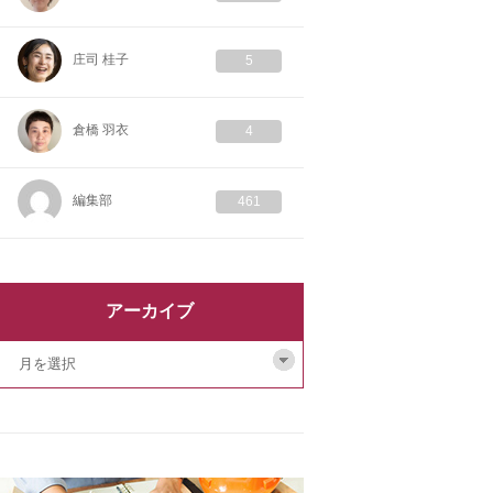
庄司 桂子
5
倉橋 羽衣
4
編集部
461
アーカイブ