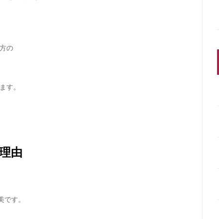
方の
ます。
理由
美です。