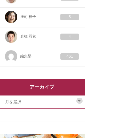
庄司 桂子
5
倉橋 羽衣
4
編集部
461
アーカイブ