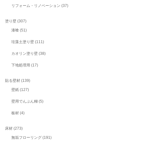
リフォーム・リノベーション
(37)
塗り壁
(307)
漆喰
(51)
珪藻土塗り壁
(111)
カオリン塗り壁
(38)
下地処理用
(17)
貼る壁材
(139)
壁紙
(127)
壁用でんぷん糊
(5)
板材
(4)
床材
(273)
無垢フローリング
(191)