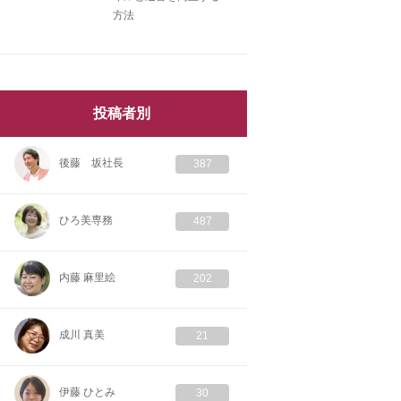
方法
投稿者別
後藤 坂社長
387
ひろ美専務
487
内藤 麻里絵
202
成川 真美
21
伊藤 ひとみ
30