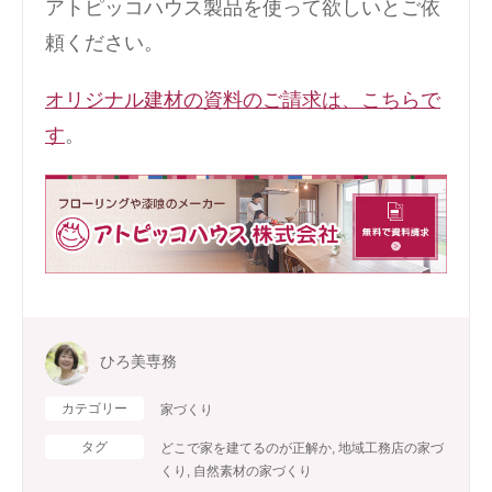
アトピッコハウス製品を使って欲しいとご依
頼ください。
オリジナル建材の資料のご請求は、こちらで
す
。
ひろ美専務
カテゴリー
家づくり
タグ
どこで家を建てるのが正解か
,
地域工務店の家づ
くり
,
自然素材の家づくり