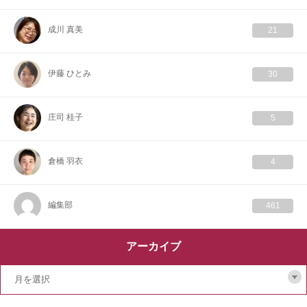
成川 真美
21
伊藤 ひとみ
30
庄司 桂子
5
倉橋 羽衣
4
編集部
461
アーカイブ