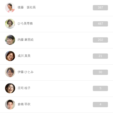
後藤 坂社長
387
ひろ美専務
487
内藤 麻里絵
202
成川 真美
21
伊藤 ひとみ
30
庄司 桂子
5
倉橋 羽衣
4