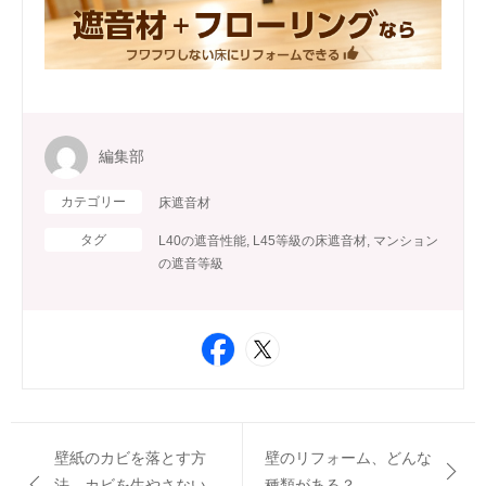
編集部
カテゴリー
床遮音材
タグ
L40の遮音性能
,
L45等級の床遮音材
,
マンション
の遮音等級
壁紙のカビを落とす方
壁のリフォーム、どんな
法、カビを生やさない
種類がある？