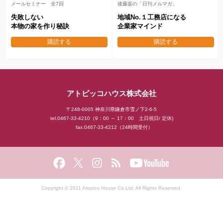
メールセミナー 全7回
後藤坂の「日刊メルマガ」
失敗しない
地域No.１工務店になる
本物の家を作り秘訣
企業家マインド
購読する
購読する
アトピッコハウス株式会社
〒248-0005 神奈川県鎌倉市雪ノ下2-6-5
tel.0467-33-4210（9：00 ～ 17：00 土日祝日/ 定休)
fax.0467-33-4212（24時間受付）
Copyright © 2011 Atopico House Co.Ltd. All Rights Reserved.