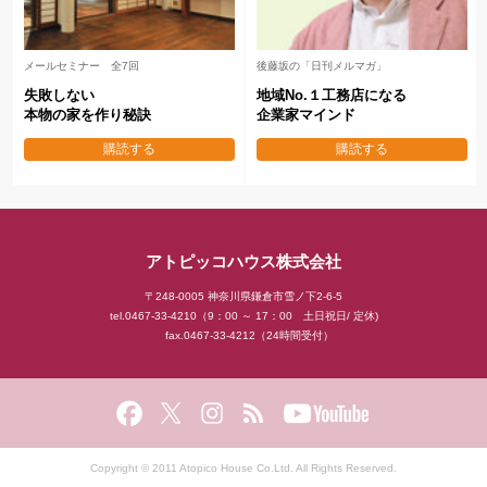
メールセミナー 全7回
後藤坂の「日刊メルマガ」
失敗しない
地域No.１工務店になる
本物の家を作り秘訣
企業家マインド
購読する
購読する
アトピッコハウス株式会社
〒248-0005 神奈川県鎌倉市雪ノ下2-6-5
tel.0467-33-4210（9：00 ～ 17：00 土日祝日/ 定休)
fax.0467-33-4212（24時間受付）
Copyright © 2011 Atopico House Co.Ltd. All Rights Reserved.