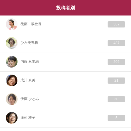
投稿者別
後藤 坂社長
387
ひろ美専務
487
内藤 麻里絵
202
成川 真美
21
伊藤 ひとみ
30
庄司 桂子
5