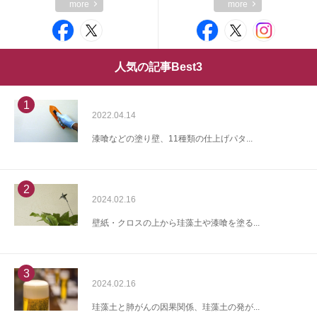
more
more
人気の記事Best3
1
2022.04.14
漆喰などの塗り壁、11種類の仕上げパタ...
2
2024.02.16
壁紙・クロスの上から珪藻土や漆喰を塗る...
3
2024.02.16
珪藻土と肺がんの因果関係、珪藻土の発が...