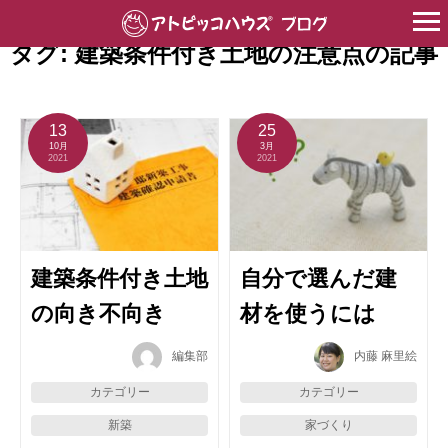
HOME
>
建築条件付き土地の注意点
タグ:
建築条件付き土地の注意点
の記事
13
25
10月
3月
2021
2021
建築条件付き土地
自分で選んだ建
の向き不向き
材を使うには
編集部
内藤 麻里絵
カテゴリー
カテゴリー
新築
家づくり