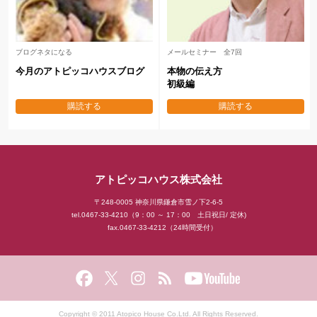
ブログネタになる
メールセミナー 全7回
今月のアトピッコハウスブログ
本物の伝え方
初級編
購読する
購読する
アトピッコハウス株式会社
〒248-0005 神奈川県鎌倉市雪ノ下2-6-5
tel.0467-33-4210（9：00 ～ 17：00 土日祝日/ 定休)
fax.0467-33-4212（24時間受付）
Copyright © 2011 Atopico House Co.Ltd. All Rights Reserved.