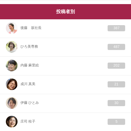
投稿者別
後藤 坂社長
387
ひろ美専務
487
内藤 麻里絵
202
成川 真美
21
伊藤 ひとみ
30
庄司 桂子
5