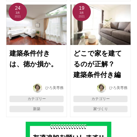
24
19
3月
3月
2021
2021
建築条件付き
どこで家を建て
は、徳か損か。
るのが正解？
建築条件付き編
ひろ美専務
ひろ美専務
カテゴリー
カテゴリー
新築
家づくり