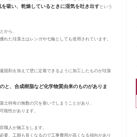
気を吸い、乾燥しているときに湿気を吐き出す
という
とから、
優れた珪藻土はレンガや七輪としても使用されています。
凝固剤を加えて壁に定着できるように加工したものが珪藻
のと、合成樹脂など化学物質由来のものがありま
藻土特有の無数の穴を塞いでしまうことがあり、
可能性があります。
官職人が施工をします。
必要、工期も長くなるので工事費用が高くなる傾向があり