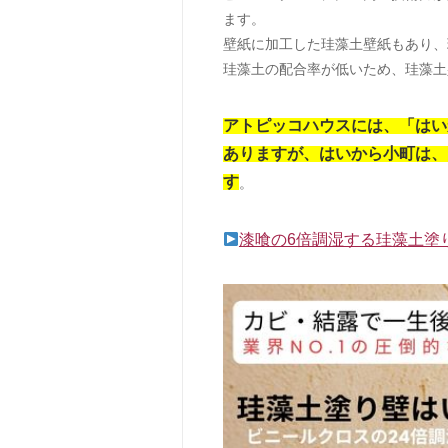
ます。
壁紙に加工した珪藻土壁紙もあり、
珪藻土の配合率が低いため、珪藻土
アトピッコハウスには、「はい
ありますが、はいから小町は、
す
。
漆喰の6倍調湿する珪藻土塗