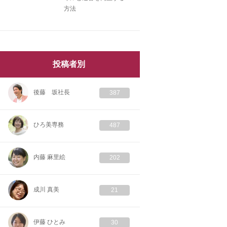
方法
投稿者別
後藤 坂社長
387
ひろ美専務
487
内藤 麻里絵
202
成川 真美
21
伊藤 ひとみ
30