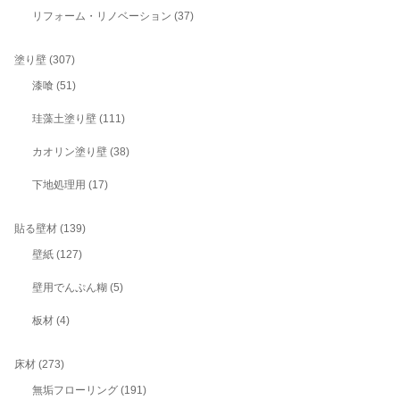
リフォーム・リノベーション
(37)
塗り壁
(307)
漆喰
(51)
珪藻土塗り壁
(111)
カオリン塗り壁
(38)
下地処理用
(17)
貼る壁材
(139)
壁紙
(127)
壁用でんぷん糊
(5)
板材
(4)
床材
(273)
無垢フローリング
(191)