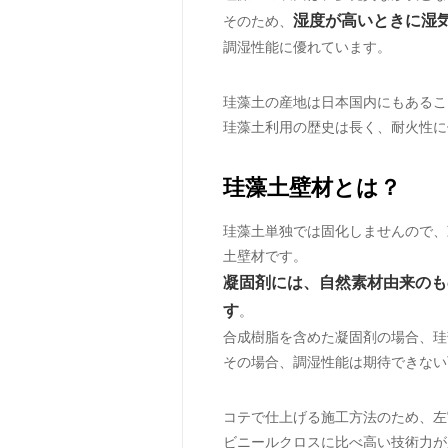
湿度が高いときに湿
そのため、
調湿性能に優れています。
珪藻土の産地は日本国内にもあるこ
珪藻土利用の歴史は長く、耐火性に
珪藻土壁材とは？
珪藻土単独では固化しませんので、
土壁材です。
凝固剤には、自然素材由来のも
す
。
合成樹脂を含めた凝固剤の場合、珪
その場合、調湿性能は期待できない
コテで仕上げる施工方法のため、左
ビニールクロスに比べ高い技術力が