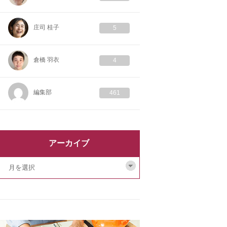
庄司 桂子
5
倉橋 羽衣
4
編集部
461
アーカイブ