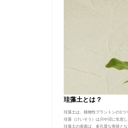
珪藻土とは？
珪藻土は、植物性プラントンの1つ
珪藻（けいそう）は川や沼に生息し
珪藻土の表面は、多孔質な形状とな