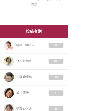
方法
投稿者別
後藤 坂社長
387
ひろ美専務
487
内藤 麻里絵
202
成川 真美
21
伊藤 ひとみ
30