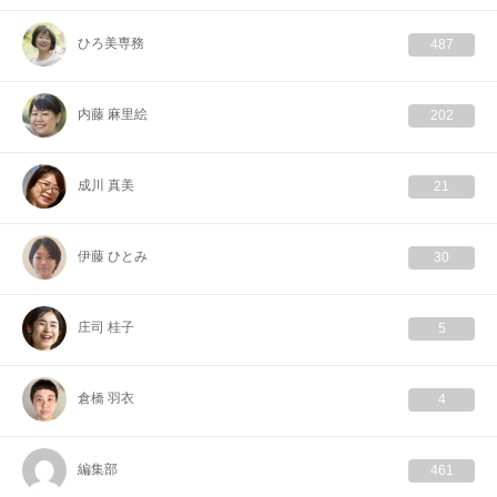
ひろ美専務
487
内藤 麻里絵
202
成川 真美
21
伊藤 ひとみ
30
庄司 桂子
5
倉橋 羽衣
4
編集部
461