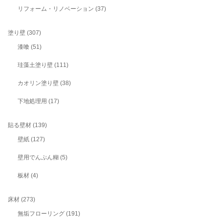
リフォーム・リノベーション
(37)
塗り壁
(307)
漆喰
(51)
珪藻土塗り壁
(111)
カオリン塗り壁
(38)
下地処理用
(17)
貼る壁材
(139)
壁紙
(127)
壁用でんぷん糊
(5)
板材
(4)
床材
(273)
無垢フローリング
(191)