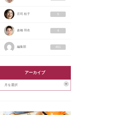
庄司 桂子
5
倉橋 羽衣
4
編集部
461
アーカイブ