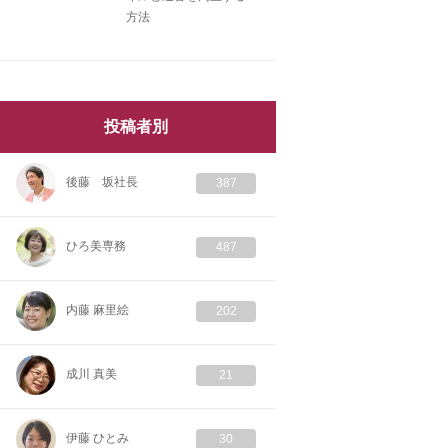
方法
投稿者別
後藤 坂社長
387
ひろ美専務
487
内藤 麻里絵
202
成川 真美
21
伊藤 ひとみ
30