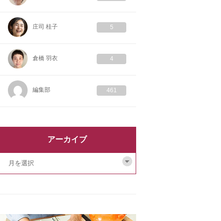
庄司 桂子
5
倉橋 羽衣
4
編集部
461
アーカイブ