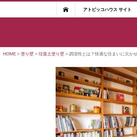
アトピッコハウス サイト
HOME
>
塗り壁
>
珪藻土塗り壁
>
調湿性とは？快適な住まいに欠か