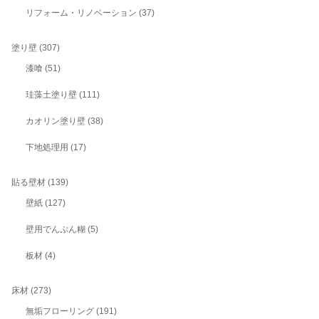
リフォーム・リノベーション
(37)
塗り壁
(307)
漆喰
(51)
珪藻土塗り壁
(111)
カオリン塗り壁
(38)
下地処理用
(17)
貼る壁材
(139)
壁紙
(127)
壁用でんぷん糊
(5)
板材
(4)
床材
(273)
無垢フローリング
(191)