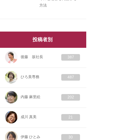
方法
投稿者別
後藤 坂社長
387
ひろ美専務
487
内藤 麻里絵
202
成川 真美
21
伊藤 ひとみ
30