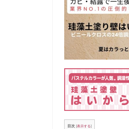
目次
[
表示する
]