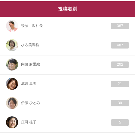
投稿者別
後藤 坂社長
387
ひろ美専務
487
内藤 麻里絵
202
成川 真美
21
伊藤 ひとみ
30
庄司 桂子
5