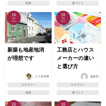
新築
家づくり
16
16
3月
3月
2021
2021
新築も地産地消
工務店とハウス
が理想です
メーカーの違い
と選び方
ひろ美専務
編集部
カテゴリー
カテゴリー
新築
家づくり
16
16