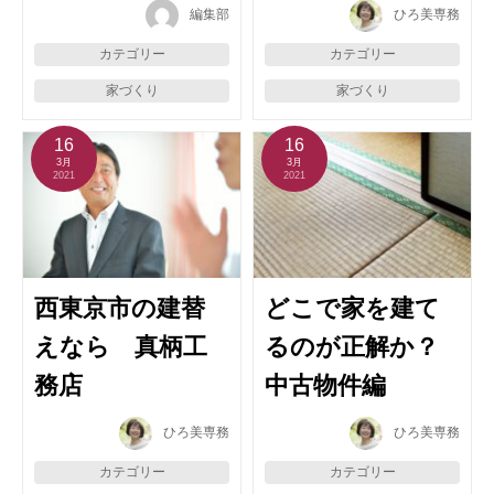
編集部
ひろ美専務
カテゴリー
カテゴリー
家づくり
家づくり
16
16
3月
3月
2021
2021
西東京市の建替
どこで家を建て
えなら 真柄工
るのが正解か？
務店
中古物件編
ひろ美専務
ひろ美専務
カテゴリー
カテゴリー