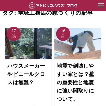
HOME
>
地域工務店の家づくり
タグ:
地域工務店の家づくり
の記事
17
16
3月
3月
2021
2021
ハウスメーカー
地震で倒壊しや
やビニールクロ
すい家とは？壁
スは無難？
の重要性と地震
に強い間取りに
ついて。