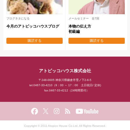
ミナー 全7回
後藤坂の「日刊メルマガ」
ごとうひろ美
ない
地域No.１工務店になる
楽しく、ハ
家を作り秘訣
企業家マインド
自然素材の
購読する
購読する
アトピッコハウス株式会社
〒248-0005 神奈川県鎌倉市雪ノ下2-6-5
tel.0467-33-4210（9：00 ～ 17：00 土日祝日/ 定休)
fax.0467-33-4212（24時間受付）
Copyright © 2011 Atopico House Co.Ltd. All Rights Reserved.