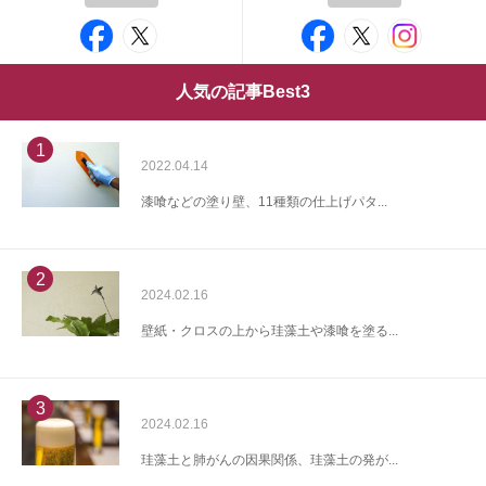
人気の記事Best3
1
2022.04.14
漆喰などの塗り壁、11種類の仕上げパタ...
2
2024.02.16
壁紙・クロスの上から珪藻土や漆喰を塗る...
3
2024.02.16
珪藻土と肺がんの因果関係、珪藻土の発が...