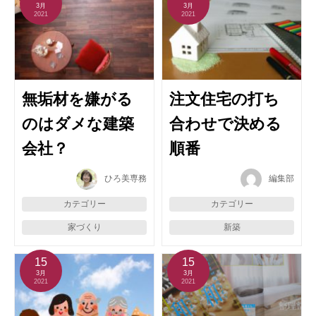
3月
3月
2021
2021
無垢材を嫌がる
注文住宅の打ち
のはダメな建築
合わせで決める
会社？
順番
ひろ美専務
編集部
カテゴリー
カテゴリー
家づくり
新築
15
15
3月
3月
2021
2021