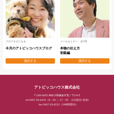
ルセミナー 全7回
後藤坂の「日刊メルマガ」
ごとうひ
しない
地域No.１工務店になる
楽しく
の家を作り秘訣
企業家マインド
自然素
購読する
購読する
アトピッコハウス株式会社
〒248-0005 神奈川県鎌倉市雪ノ下2-6-5
tel.0467-33-4210（9：00 ～ 17：00 土日祝日/ 定休)
fax.0467-33-4212（24時間受付）