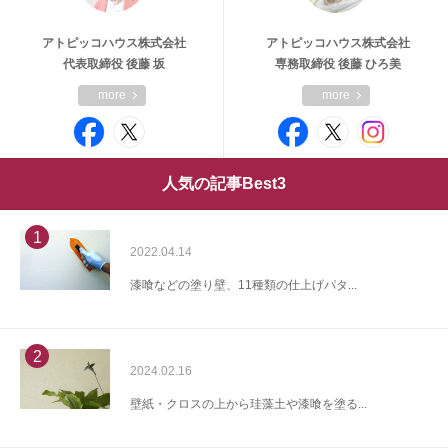
アトピッコハウス株式会社
アトピッコハウス株式会社
代表取締役 後藤 坂
専務取締役 後藤 ひろ美
more
more
人気の記事Best3
1
2022.04.14
漆喰などの塗り壁、11種類の仕上げパタ...
2
2024.02.16
壁紙・クロスの上から珪藻土や漆喰を塗る...