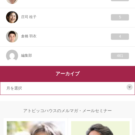
庄司 桂子
5
倉橋 羽衣
4
編集部
461
アーカイブ
アトピッコハウスのメルマガ・メールセミナー