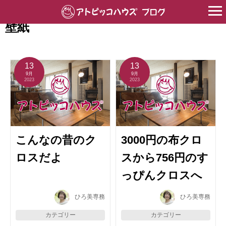
HOME
>
貼る壁材
>
壁紙
壁紙
13
13
9月
9月
2023
2023
こんなの昔のク
3000円の布クロ
ロスだよ
スから756円のす
っぴんクロスへ
ひろ美専務
ひろ美専務
カテゴリー
カテゴリー