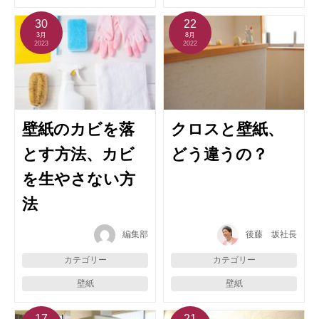
30
22
3月
8月
2023
2022
壁紙のカビを落
クロスと壁紙、
とす方法、カビ
どう違うの？
を生やさない方
法
編集部
後藤 坂社長
カテゴリー
カテゴリー
壁紙
壁紙
17
21