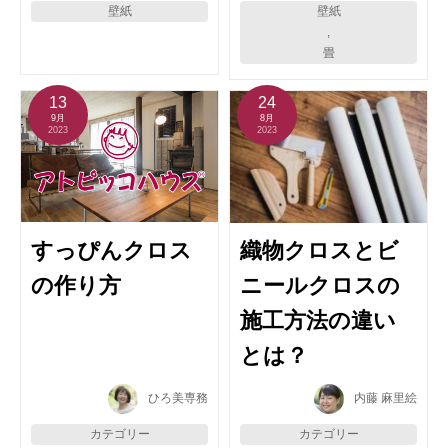
壁紙
壁紙
,
畳
13
24
9月
8月
2023
2023
すっぴんクロス
織物クロスとビ
の作り方
ニールクロスの
施工方法の違い
とは？
ひろ美専務
内藤 麻里絵
カテゴリー
カテゴリー