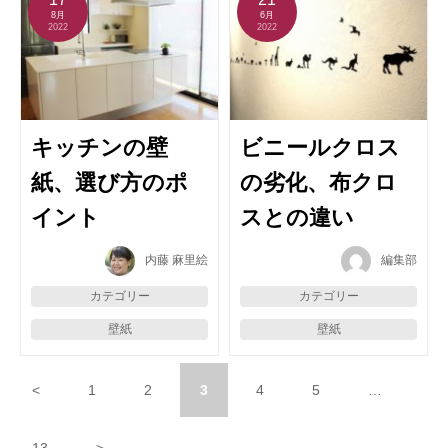
8月
6月
2022
2022
キッチンの壁
ビニールクロス
紙、選び方のポ
の劣化、布クロ
イント
スとの違い
内藤 麻里絵
編集部
カテゴリー
カテゴリー
壁紙
壁紙
<
1
2
3
4
5
…