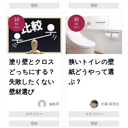
壁紙
壁紙
10
30
5月
3月
2023
2023
塗り壁とクロス
狭いトイレの壁
どっちにする？
紙どうやって選
失敗したくない
ぶ？
壁材選び
編集部
内藤 麻里絵
カテゴリー
カテゴリー
壁紙
壁紙