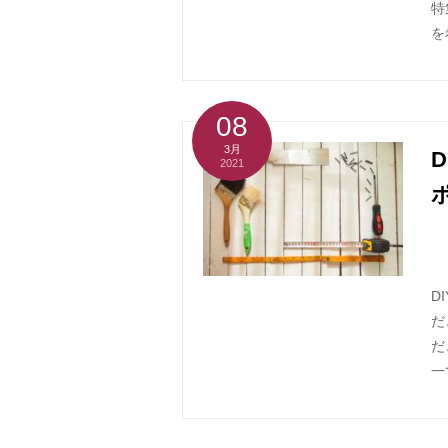
特
を
08
3月
2021
D
だ
だ
一