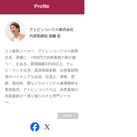
Profile
アトピッコハウス株式会社
代表取締役 後藤 坂
エコ建材メーカー、アトピッコハウスの創業
社長。著書に「+500円で自然素材の家が建
つ！」がある。新聞掲載155回以上、テレ
ビ・ラジオ出演、講演実績多数、自然素材開
発のパイオニアを自認。珪藻土、漆喰、壁
紙、無垢材、畳などのオリジナル健康建材を
製造販売。アトピッコハウスは、自然素材の
内装建材が一通り揃う小さな専門メーカ
ー。...
more