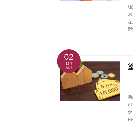
珪
お
な
湿
02
12月
2025
新
の
か
内