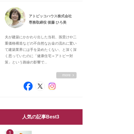
アトピッコハウス株式会社
専務取締役 後藤 ひろ美
夫が建築にかかわり出した当初、孫受けや二
重価格構造などの不自然なお金の流れに驚い
て建築業界には手を染めたくない、と深く深
く思っていたのに「健康住宅＝アトピー対
策」という路線の影響で...
more
人気の記事Best3
1