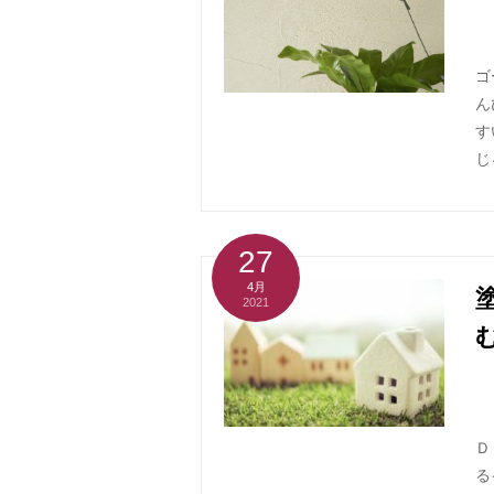
ゴ
ん
す
じ
27
4月
2021
Ｄ
る