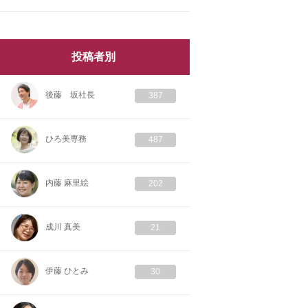
投稿者別
後藤 坂社長
387
ひろ美専務
487
内藤 麻里絵
202
成川 真美
21
伊藤 ひとみ
30