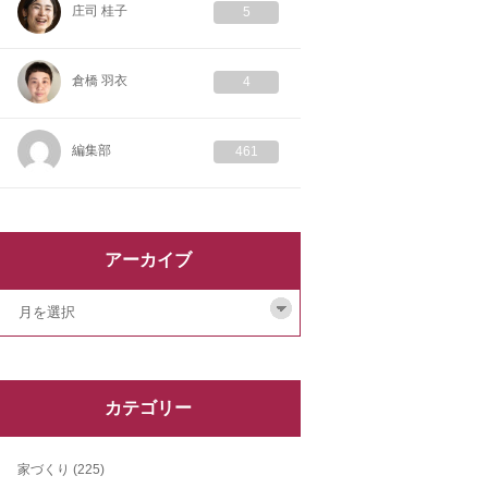
庄司 桂子
5
倉橋 羽衣
4
編集部
461
アーカイブ
カテゴリー
家づくり
(225)