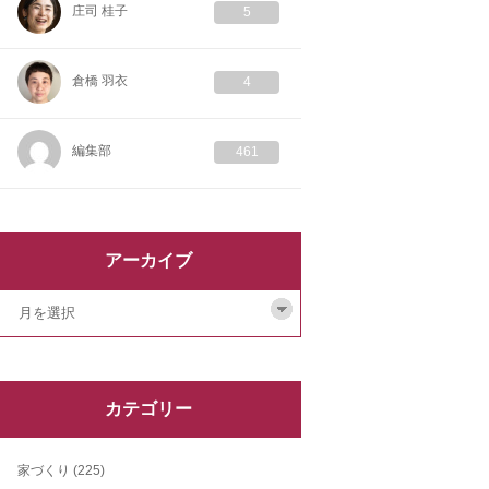
庄司 桂子
5
倉橋 羽衣
4
編集部
461
アーカイブ
カテゴリー
家づくり
(225)