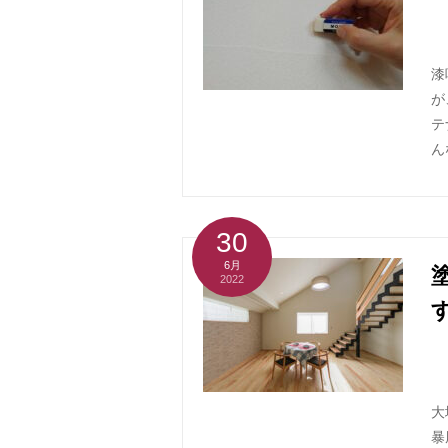
漆
が
テ
ん
30
6月
2022
大
暴