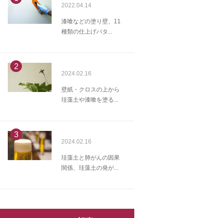
2022.04.14
漆喰などの塗り壁、11
種類の仕上げパタ...
2
2024.02.16
壁紙・クロスの上から
珪藻土や漆喰を塗る...
3
2024.02.16
珪藻土と肺がんの因果
関係、珪藻土の発が...