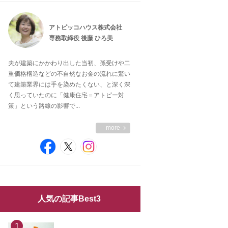
アトピッコハウス株式会社
専務取締役 後藤 ひろ美
夫が建築にかかわり出した当初、孫受けや二
重価格構造などの不自然なお金の流れに驚い
て建築業界には手を染めたくない、と深く深
く思っていたのに「健康住宅＝アトピー対
策」という路線の影響で...
more
人気の記事Best3
1