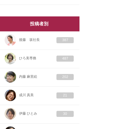
投稿者別
後藤 坂社長
387
ひろ美専務
487
内藤 麻里絵
202
成川 真美
21
伊藤 ひとみ
30