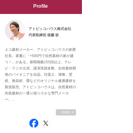
Profile
アトピッコハウス株式会社
代表取締役 後藤 坂
エコ建材メーカー、アトピッコハウスの創業
社長。著書に「+500円で自然素材の家が建
つ！」がある。新聞掲載155回以上、テレ
ビ・ラジオ出演、講演実績多数、自然素材開
発のパイオニアを自認。珪藻土、漆喰、壁
紙、無垢材、畳などのオリジナル健康建材を
製造販売。アトピッコハウスは、自然素材の
内装建材が一通り揃う小さな専門メーカ
ー。...
more