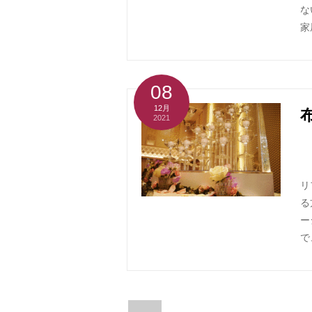
な
家
08
12月
2021
リ
る
ー
で