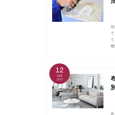
珪
て
て
種
12
12月
2023
あ