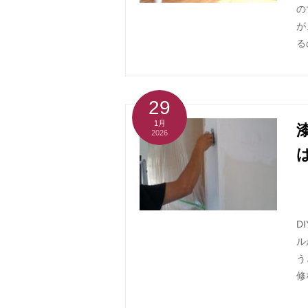
の
が
る
29
1月
2026
D
ル
う
修